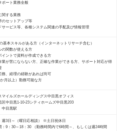
サポート業務全般
に関する業務
帯のセットアップ等
ドサービス等、各種システム関連の手配及び情報管理
PCの基本スキルがある方（インターネットリサーチ含む）
ルの関数が使える方
ポイントで資料が作成できる方
作業が苦にならない方、正確な作業ができる方、サポート対応が得
迎
労務、経理の経験があれば尚可
6か月以上）勤務可能な方
スマイルズホールディングス中目黒オフィス
区中目黒1-10-23シティホームズ中目黒203
 中目黒駅
：週3日～（曜日応相談） ※土日祝休日
：9：30～18：30 （勤務時間内で6時間～、もしくは週24時間