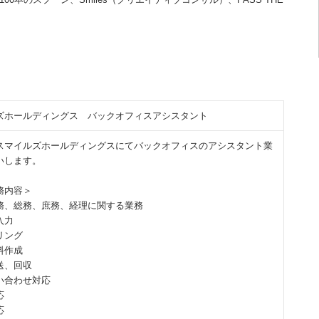
ズホールディングス バックオフィスアシスタント
スマイルズホールディングスにてバックオフィスのアシスタント業
いします。
務内容＞
務、総務、庶務、経理に関する業務
入力
リング
料作成
送、回収
い合わせ対応
応
応