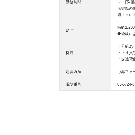
勤務時間
～、応相
※実際の
週１日に
時給1,23
給与
◆経験に
・昇給あ
待遇
・正社員
・交通費
応募方法
応募フォ
電話番号
03-5724-8