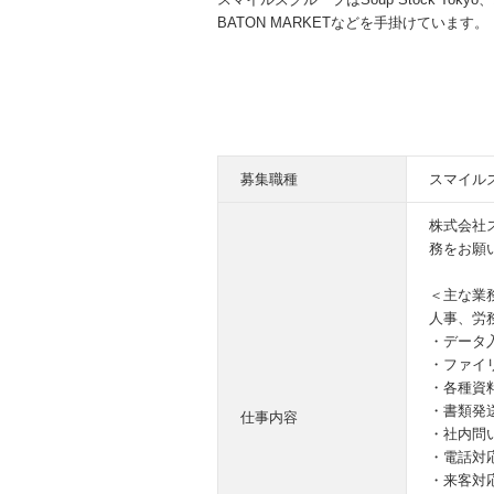
BATON MARKETなどを手掛けています。
募集職種
スマイル
株式会社
務をお願
＜主な業
人事、労
・データ
・ファイ
・各種資
・書類発
仕事内容
・社内問
・電話対
・来客対