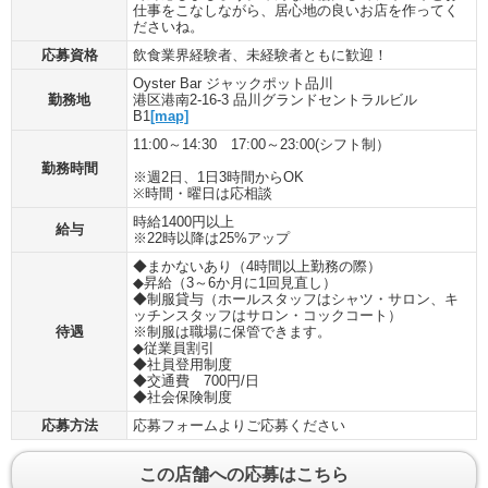
仕事をこなしながら、居心地の良いお店を作ってく
ださいね。
応募資格
飲食業界経験者、未経験者ともに歓迎！
Oyster Bar ジャックポット品川
勤務地
港区港南2-16-3 品川グランドセントラルビル
B1
[map]
11:00～14:30 17:00～23:00(シフト制）
勤務時間
※週2日、1日3時間からOK
※時間・曜日は応相談
時給1400円以上
給与
※22時以降は25%アップ
◆まかないあり（4時間以上勤務の際）
◆昇給（3～6か月に1回見直し）
◆制服貸与（ホールスタッフはシャツ・サロン、キ
ッチンスタッフはサロン・コックコート）
待遇
※制服は職場に保管できます。
◆従業員割引
◆社員登用制度
◆交通費 700円/日
◆社会保険制度
応募方法
応募フォームよりご応募ください
この店舗への応募はこちら