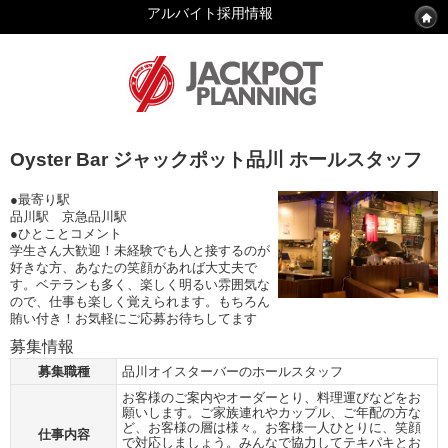
アルバイト採用情報
Oyster Bar ジャックポット品川 ホールスタッフ
●最寄り駅
品川駅 京急品川駅
●ひとことコメント
学生さん大歓迎！未経験でも人と接するのが
好きな方、あなたの笑顔があれば大丈夫で
す。ベテランも多く、楽しく明るい雰囲気な
ので、仕事も楽しく覚えられます。もちろん
賄い付き！お気軽にご応募お待ちしてます
募集情報
募集職種
品川オイスターバーのホールスタッフ
お客様のご案内やオーダーとり、料理運びなどをお
願いします。ご家族連れやカップル、ご年配の方な
ど、お客様の層は様々。お客様一人ひとりに、笑顔
仕事内容
で対応しましょう。みんなで協力してテキパキとお