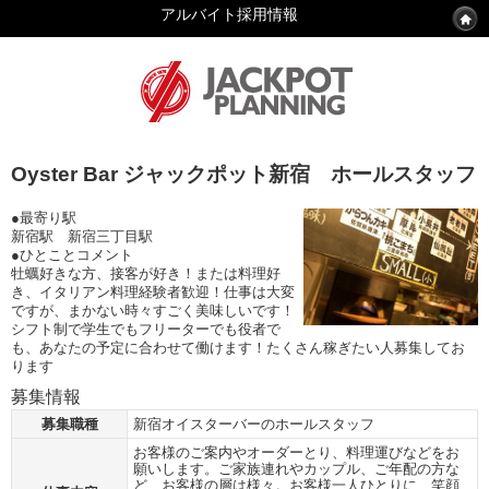
アルバイト採用情報
Oyster Bar ジャックポット新宿 ホールスタッフ
●最寄り駅
新宿駅 新宿三丁目駅
●ひとことコメント
牡蠣好きな方、接客が好き！または料理好
き、イタリアン料理経験者歓迎！仕事は大変
ですが、まかない時々すごく美味しいです！
シフト制で学生でもフリーターでも役者で
も、あなたの予定に合わせて働けます！たくさん稼ぎたい人募集してお
ります
募集情報
募集職種
新宿オイスターバーのホールスタッフ
お客様のご案内やオーダーとり、料理運びなどをお
願いします。ご家族連れやカップル、ご年配の方な
ど、お客様の層は様々。お客様一人ひとりに、笑顔