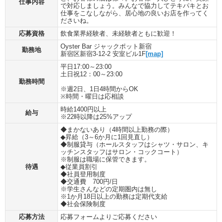
仕事内容
で対応しましょう。みんなで協力してテキパキとお
仕事をこなしながら、居心地の良いお店を作ってく
ださいね。
応募資格
飲食業界経験者、未経験者ともに歓迎！
Oyster Bar ジャックポット新宿
勤務地
新宿区新宿3-12-2 安室ビル1F
[map]
平日17:00～23:00
土日祝12：00～23:00
勤務時間
※週2日、1日4時間からOK
※時間・曜日は応相談
時給1400円以上
給与
※22時以降は25%アップ
◆まかないあり（4時間以上勤務の際）
◆昇給（3～6か月に1回見直し）
◆制服貸与（ホールスタッフはシャツ・サロン、キ
ッチンスタッフはサロン・コックコート）
※制服は職場に保管できます。
待遇
◆従業員割引
◆社員登用制度
◆交通費 700円/日
※学生さんなどの定期圏内は無し
※1か月18日以上の勤務は定期代支給
◆社会保険制度
応募方法
応募フォームよりご応募ください