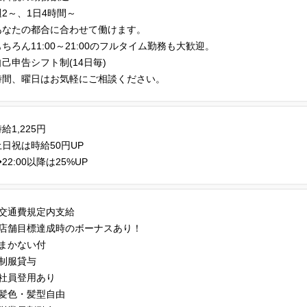
週2～、1日4時間～
あなたの都合に合わせて働けます。
もちろん11:00～21:00のフルタイム勤務も大歓迎。
自己申告シフト制(14日毎)
時間、曜日はお気軽にご相談ください。
給1,225円
土日祝は時給50円UP
22:00以降は25%UP
■交通費規定内支給
■店舗目標達成時のボーナスあり！
■まかない付
■制服貸与
■社員登用あり
■髪色・髪型自由