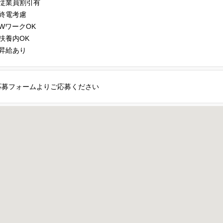
■従業員割引有
■終電考慮
■WワークOK
■扶養内OK
■昇給あり
応募フォームよりご応募ください