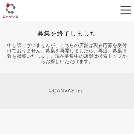
tog
nav
募集を終了しました
申し訳ございませんが、こちらの店舗は現在応募を受付
けておりません。募集を再開しましたら、再度、募集情
報を掲載いたします。現在募集中の店舗は検索トップか
らお探しいただけます。
©CANVAS Inc.